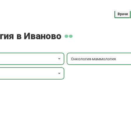
Врачи
ия в Иваново
Онкология-маммология