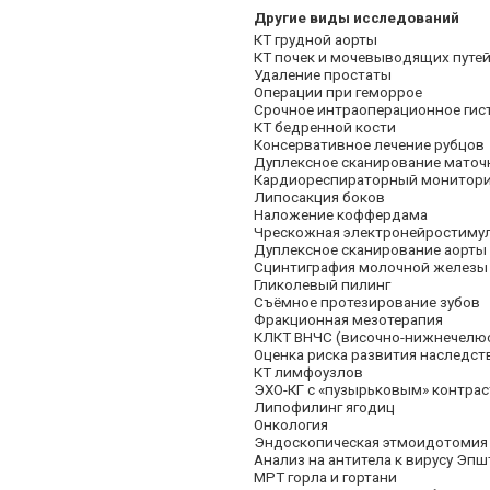
Другие виды исследований
КТ грудной аорты
КТ почек и мочевыводящих путе
Удаление простаты
Операции при геморрое
Срочное интраоперационное гис
КТ бедренной кости
Консервативное лечение рубцов
Дуплексное сканирование маточ
Кардиореспираторный монитори
Липосакция боков
Наложение коффердама
Чрескожная электронейростиму
Дуплексное сканирование аорты
Сцинтиграфия молочной железы
Гликолевый пилинг
Съёмное протезирование зубов
Фракционная мезотерапия
КЛКТ ВНЧС (височно-нижнечелюс
Оценка риска развития наследст
КТ лимфоузлов
ЭХО-КГ с «пузырьковым» контрас
Липофилинг ягодиц
Онкология
Эндоскопическая этмоидотомия
Анализ на антитела к вирусу Эпш
МРТ горла и гортани