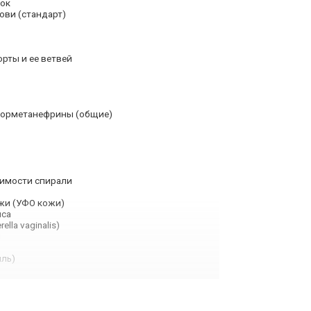
вок
ови (стандарт)
рты и ее ветвей
норметанефрины (общие)
оимости спирали
жи (УФО кожи)
нса
lla vaginalis)
и
ль)