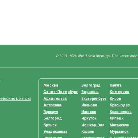
© 2014—2026 «Все Врачи Здесь.ру». При использова
у
Москва
Волгоград
Калуга
Санкт-Петербург
Воронеж
Кемерово
тические центры
Архангельск
Екатеринбург
Киров
Астрахань
Иваново
Краснодар
Барнаул
Ижевск
Красноярск
Белгород
Иркутск
Липецк
Брянск
Йошкар-Ола
Махачкала
Владикавказ
Казань
Мурманск