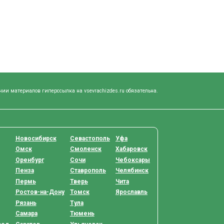
нии материалов гиперссылка на vsevrachizdes.ru обязательна.
Новосибирск
Севастополь
Уфа
Омск
Смоленск
Хабаровск
Оренбург
Сочи
Чебоксары
Пенза
Ставрополь
Челябинск
Пермь
Тверь
Чита
Ростов-на-Дону
Томск
Ярославль
Рязань
Тула
Самара
Тюмень