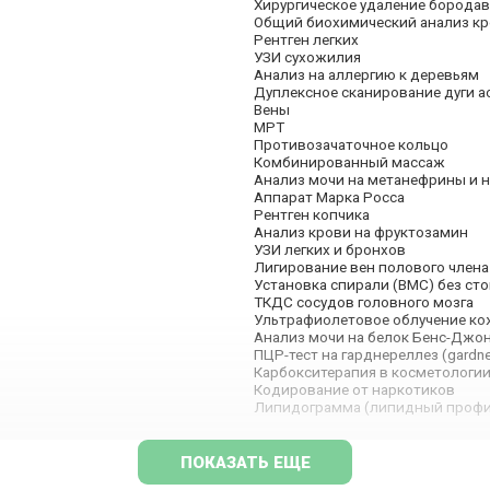
Хирургическое удаление борода
Общий биохимический анализ кр
Рентген легких
УЗИ сухожилия
Анализ на аллергию к деревьям
Дуплексное сканирование дуги ао
Вены
МРТ
Противозачаточное кольцо
Комбинированный массаж
Анализ мочи на метанефрины и 
Аппарат Марка Росса
Рентген копчика
Анализ крови на фруктозамин
УЗИ легких и бронхов
Лигирование вен полового члена
Установка спирали (ВМС) без ст
ТКДС сосудов головного мозга
Ультрафиолетовое облучение ко
Анализ мочи на белок Бенс-Джо
ПЦР-тест на гарднереллез (gardnere
Карбокситерапия в косметологи
Кодирование от наркотиков
Липидограмма (липидный профи
ПОКАЗАТЬ ЕЩЕ