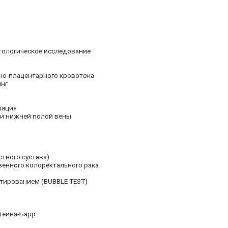
й
тологическое исследование
но-плацентарного кровотока
нг
ляция
 и нижней полой вены
тного сустава)
венного колоректального рака
тированием (BUBBLE TEST)
тейна-Барр