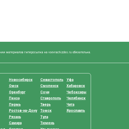
нии материалов гиперссылка на vsevrachizdes.ru обязательна.
Новосибирск
Севастополь
Уфа
Омск
Смоленск
Хабаровск
Оренбург
Сочи
Чебоксары
Пенза
Ставрополь
Челябинск
Пермь
Тверь
Чита
Ростов-на-Дону
Томск
Ярославль
Рязань
Тула
Самара
Тюмень