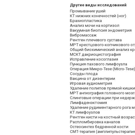
Другие виды исследований
Промывание ушей
КТ нижних конечностей (ног)
Брахиопластика
Анализ мочи на кортизол
Вакуумная биопсия эндометрия
Вибромассаж
Рентген плечевого сустава
МРТ крестцового-копчикового о
Общий биохимический анализ кр
МСКТ дакриоцистография
Исправление косоглазия
Пункция пахового лимфоузла
Операция Микро-Тезе (Micro-Tese
Сосуды плода
Вакцина от дизентерии
Игровая аудиометрия
Удаление полипов прямой кишки
МРТ ангиография головного мозг
Слинговые операции при недерж
Лимфаденэктомия
Удаление рудиментарного рога м
КТ лимфоузлов
Рентген кисти на костный возрас
Распломбировка каналов
Остеосинтез бедренной кости
СМТ-терапия (амплипульстерапи