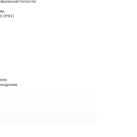
ивальной полости
им
3 (PR3)
епню
синдрома