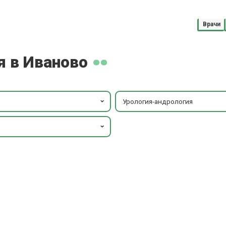
Врачи
я в Иваново
Урология-андрология