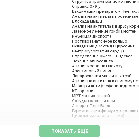
Струйное промывание конъюнкт
Справка 079-у
Вакцинация препаратом Пентакс
Анализ на антитела к протеиназе 
Блокада мышц
Анализ на антитела к вирусу кори
Лазерное лечение грибка ногтей
Инъекция диспорта
Противозачаточное кольцо
Вкладка из диоксида циркония
Вентрикулография сердца
Определение Омега-3 индекса
Лечение альвеолита
Анализ крови на глюкозу
Азелаиновый пилинг
Лапароскопия маточных труб
Анализ на антитела к свиному ц
Маркеры антифосфолипидного 
КТ гортани
МРТ мягких тканей
Сосуды головы и шеи
Аппарат Твин Блок
Герметизация фиссур у взрослых
Циркумцизио (обрезание)
ПОКАЗАТЬ ЕЩЕ