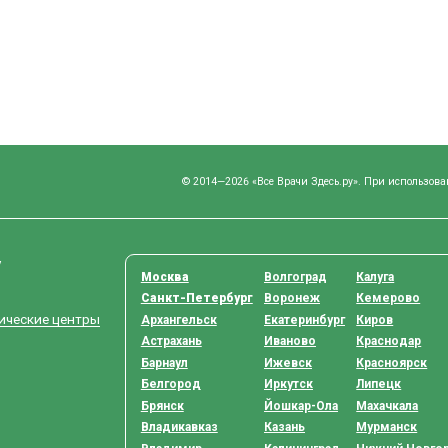
© 2014—2026 «Все Врачи Здесь.ру». При использова
у
Москва
Волгоград
Калуга
Санкт-Петербург
Воронеж
Кемерово
тические центры
Архангельск
Екатеринбург
Киров
Астрахань
Иваново
Краснодар
Барнаул
Ижевск
Красноярск
Белгород
Иркутск
Липецк
Брянск
Йошкар-Ола
Махачкала
Владикавказ
Казань
Мурманск