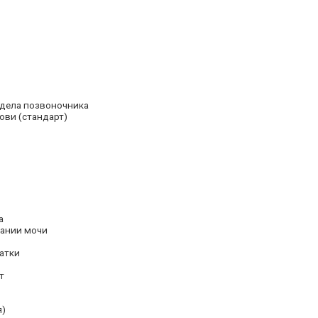
тдела позвоночника
ови (стандарт)
)
а
ании мочи
атки
т
я)