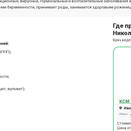
екционные, вирусные, гормональные и воспалительные заболевания
нии беременности, принимает роды, занимается здоровьем рожениц
Где п
Никол
Врач ведё
аний:
ЗППП);
ости;
ит, вульвит);
КСМ 
Иван
Район:
Стоимо
Цена с