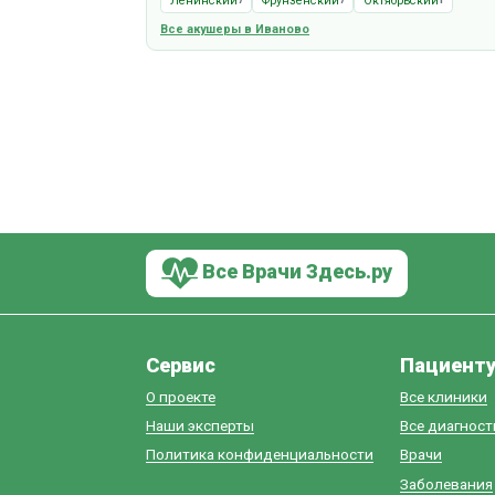
Ленинский
Фрунзенский
Октябрьский
7
7
1
Все акушеры в Иваново
Все Врачи Здесь.ру
Сервис
Пациент
О проекте
Все клиники
Наши эксперты
Все диагнос
Политика конфиденциальности
Врачи
Заболевания