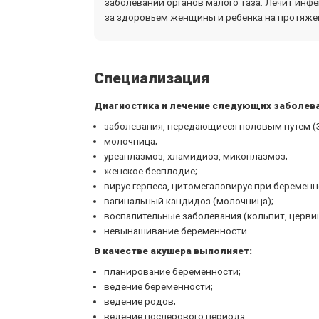
заболеваний органов малого таза. Лечит инф
за здоровьем женщины и ребенка на протяже
Специализация
Диагностика и лечение следующих заболев
заболевания, передающиеся половым путем (
молочница;
уреаплазмоз, хламидиоз, микоплазмоз;
женское бесплодие;
вирус герпеса, цитомегаловирус при беременн
вагинальный кандидоз (молочница);
воспалительные заболевания (кольпит, цервиц
невынашивание беременности.
В качестве акушера выполняет:
планирование беременности;
ведение беременности;
ведение родов;
ведение послерового периода.