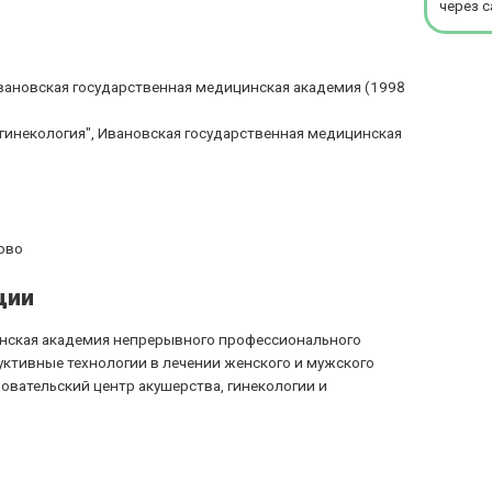
через с
вановская государственная медицинская академия (1998
гинекология", Ивановская государственная медицинская
ово
ции
инская академия непрерывного профессионального
уктивные технологии в лечении женского и мужского
вательский центр акушерства, гинекологии и