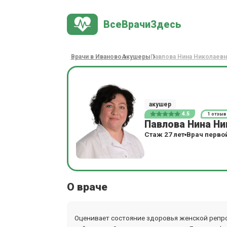
ВсеВрачиЗдесь
Врачи в Иваново
Акушеры
Павлова Нина Николаевн
акушер
4.5
1 отзыв
Павлова Нина Ни
Стаж 27 лет
Врач перво
О враче
Оценивает состояние здоровья женской репр