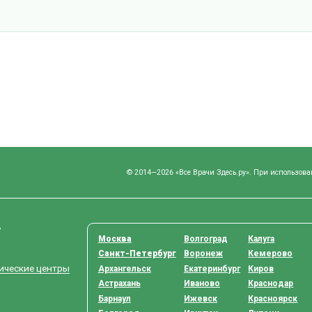
© 2014—2026 «Все Врачи Здесь.ру». При использова
у
Москва
Волгоград
Калуга
Санкт-Петербург
Воронеж
Кемерово
тические центры
Архангельск
Екатеринбург
Киров
Астрахань
Иваново
Краснодар
Барнаул
Ижевск
Красноярск