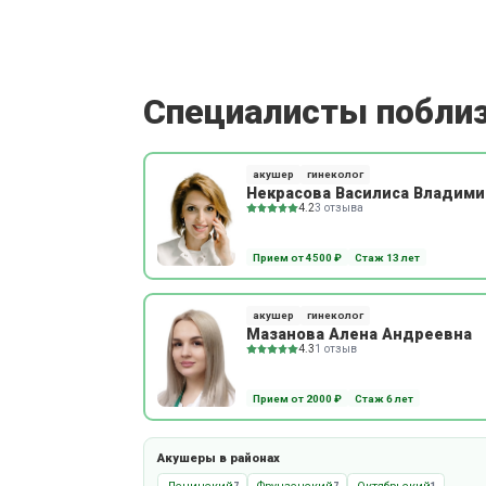
Специалисты побли
акушер
гинеколог
Некрасова Василиса Владим
4.2
3 отзыва
Прием от 4500 ₽
Стаж 13 лет
акушер
гинеколог
Мазанова Алена Андреевна
4.3
1 отзыв
Прием от 2000 ₽
Стаж 6 лет
Акушеры в районах