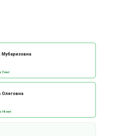
а Мубаризовна
 7 лет
а Олеговна
 14 лет