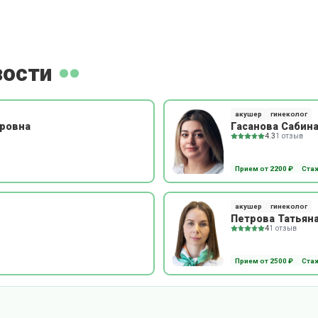
зости
акушер
гинеколог
ировна
Гасанова Сабин
4.3
1 отзыв
Прием от 2200 ₽
Стаж
акушер
гинеколог
Петрова Татьян
4
1 отзыв
Прием от 2500 ₽
Стаж