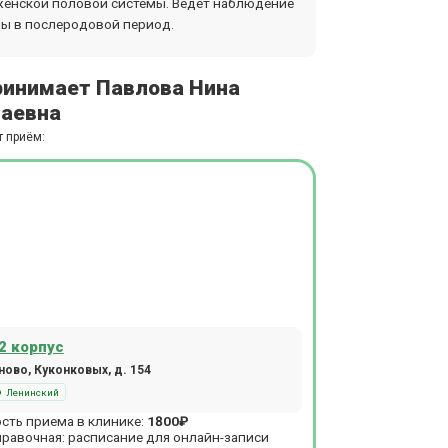
 женской половой системы. Ведет наблюдение
ы в послеродовой период.
ринимает Павлова Нина
аевна
т приём:
2 корпус
ово, Куконковых, д. 154
Ленинский
сть приема в клинике:
1800₽
правочная: расписание для онлайн-записи