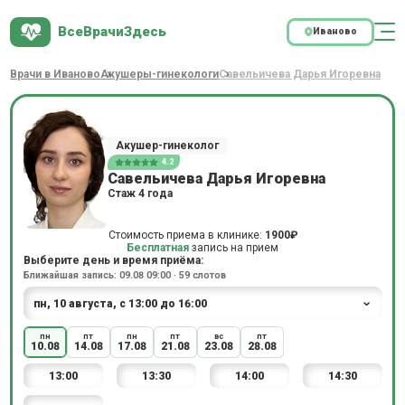
ВсеВрачиЗдесь
Иваново
Врачи в Иваново
Акушеры-гинекологи
Савельичева Дарья Игоревна
Акушер-гинеколог
4.2
Савельичева Дарья Игоревна
Стаж 4 года
Стоимость приема в клинике:
1900₽
Бесплатная
запись на прием
Выберите день и время приёма:
Ближайшая запись: 09.08 09:00 · 59 слотов
пн
пт
пн
пт
вс
пт
10.08
14.08
17.08
21.08
23.08
28.08
13:00
13:30
14:00
14:30