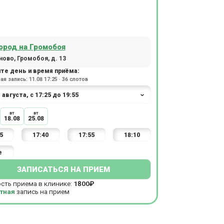
ород на Громобоя
ово, Громобоя, д. 13
те день и время приёма:
я запись: 11.08 17:25 · 36 слотов
вт
вт
18.08
25.08
5
17:40
17:55
18:10
е
ЗАПИСАТЬСЯ НА ПРИЕМ
сть приема в клинике:
1800₽
тная
запись на прием