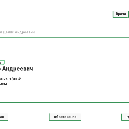
Врачи
н Денис Андреевич
а
 Андреевич
нике:
1800₽
рием
ия
образование
г