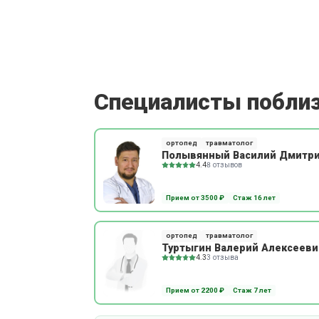
Специалисты побли
ортопед
травматолог
Полывянный Василий Дмитр
4.4
8 отзывов
Прием от 3500 ₽
Стаж 16 лет
ортопед
травматолог
Туртыгин Валерий Алексееви
4.3
3 отзыва
Прием от 2200 ₽
Стаж 7 лет