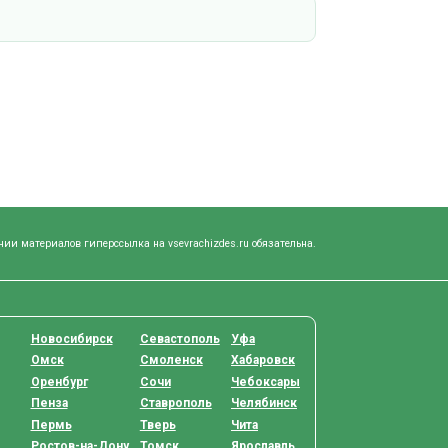
нии материалов гиперссылка на vsevrachizdes.ru обязательна.
Новосибирск
Севастополь
Уфа
Омск
Смоленск
Хабаровск
Оренбург
Сочи
Чебоксары
Пенза
Ставрополь
Челябинск
Пермь
Тверь
Чита
Ростов-на-Дону
Томск
Ярославль