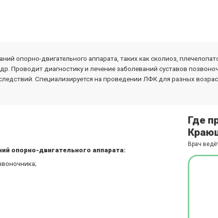
ний опорно-двигательного аппарата, таких как сколиоз, плечелопат
 др. Проводит диагностику и лечение заболеваний суставов позвоно
оследствий. Специализируется на проведении ЛФК для разных возра
Где п
Краюш
Врач ведё
ний опорно-двигательного аппарата:
звоночника;