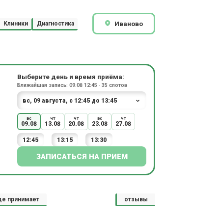
Иваново
Клиники
Диагностика
Выберите день и время приёма:
Ближайшая запись: 09.08 12:45 · 35 слотов
вс
чт
чт
вс
чт
09.08
13.08
20.08
23.08
27.08
12:45
13:15
13:30
ЗАПИСАТЬСЯ НА ПРИЕМ
де принимает
отзывы