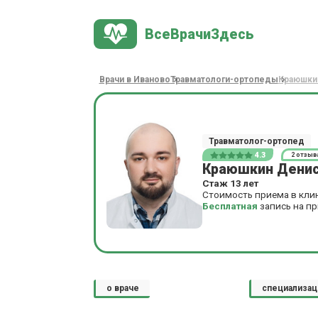
ВсеВрачиЗдесь
Врачи в Иваново
Травматологи-ортопеды
Краюшки
Травматолог-ортопед
4.3
2 отзыв
Краюшкин Денис
Стаж 13 лет
Стоимость приема в кли
Бесплатная
запись на п
о враче
специализац