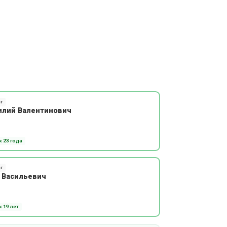
г
илий Валентинович
 23 года
г
 Васильевич
 19 лет