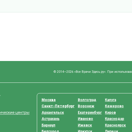
© 2014—2026 «Все Врачи Здесь.ру». При использова
у
Москва
Волгоград
Калуга
Санкт-Петербург
Воронеж
Кемерово
тические центры
Архангельск
Екатеринбург
Киров
Астрахань
Иваново
Краснодар
Барнаул
Ижевск
Красноярск
Белгород
Иркутск
Липецк