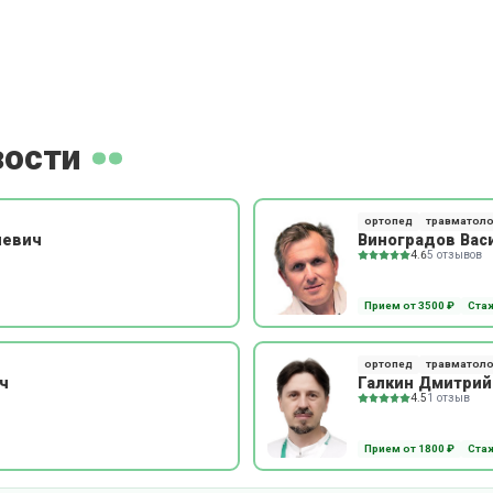
зости
ортопед
травматоло
иевич
Виноградов Вас
4.6
5 отзывов
Прием от 3500 ₽
Стаж
ортопед
травматоло
ч
Галкин Дмитрий
4.5
1 отзыв
Прием от 1800 ₽
Стаж