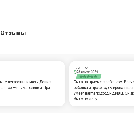
- Отзывы
Галина,
08 июля 2024
А
мне лекарства и мазь. Денис
Была на приеме с ребенком. Врач 
лавное — внимательный. При
ребенка и проконсультировал нас
умеет найти подход к детям. Он д
было по делу.