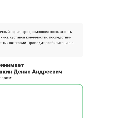
очный периартроз, кривошея, косолапость,
чника, суставов конечностей, последствий
стных категорий. Проводит реабилитацию с
ринимает
кин Денис Андреевич
т приём: