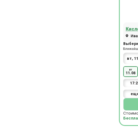
Кисл
Иван
Выбери
Ближайша
вт
11.08
17:2
ещ
Стоимо
Беспла