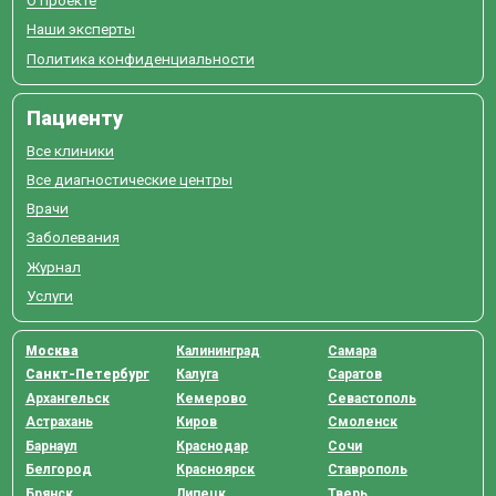
О проекте
Наши эксперты
Политика конфиденциальности
Пациенту
Все клиники
Все диагностические центры
Врачи
Заболевания
Журнал
Услуги
Москва
Калининград
Самара
Санкт-Петербург
Калуга
Саратов
Архангельск
Кемерово
Севастополь
Астрахань
Киров
Смоленск
Барнаул
Краснодар
Сочи
Белгород
Красноярск
Ставрополь
Брянск
Липецк
Тверь