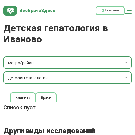
ВсеВрачиЗдесь
Иваново
Детская гепатология в
Иваново
метро/район
детская гепатология
Клиники
Врачи
Список пуст
Други виды исследований