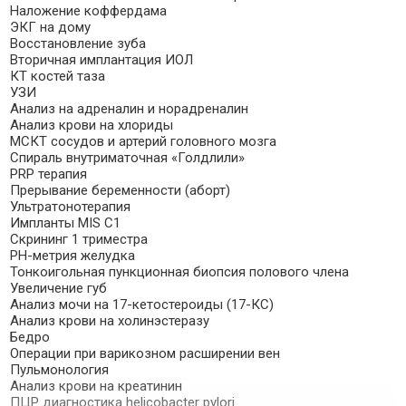
Наложение коффердама
ЭКГ на дому
Восстановление зуба
Вторичная имплантация ИОЛ
КТ костей таза
УЗИ
Анализ на адреналин и норадреналин
Анализ крови на хлориды
МСКТ сосудов и артерий головного мозга
Спираль внутриматочная «Голдлили»
PRP терапия
Прерывание беременности (аборт)
Ультратонотерапия
Импланты MIS C1
Скрининг 1 триместра
РН-метрия желудка
Тонкоигольная пункционная биопсия полового члена
Увеличение губ
Анализ мочи на 17-кетостероиды (17-КС)
Анализ крови на холинэстеразу
Бедро
Операции при варикозном расширении вен
Пульмонология
Анализ крови на креатинин
ПЦР диагностика helicobacter pylori