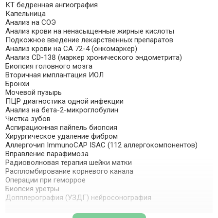
КТ бедренная ангиография
Капельница
Анализ на СОЭ
Анализ крови на ненасыщенные жирные кислоты
Подкожное введение лекарственных препаратов
Анализ крови на СА 72-4 (онкомаркер)
Анализ CD-138 (маркер хронического эндометрита)
Биопсия головного мозга
Вторичная имплантация ИОЛ
Бронхи
Мочевой пузырь
ПЦР диагностика одной инфекции
Анализ на бета-2-микроглобулин
Чистка зубов
Аспирационная пайпель биопсия
Хирургическое удаление фибром
Аллергочип ImmunoCAP ISAC (112 аллергокомпонентов)
Вправление парафимоза
Радиоволновая терапия шейки матки
Распломбирование корневого канала
Операции при геморрое
Биопсия уретры
Допплерография (УЗДГ) нейросонография