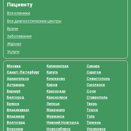
Пациенту
Все клиники
Все диагностические центры
Врачи
Заболевания
Журнал
Услуги
Москва
Калининград
Самара
Санкт-Петербург
Калуга
Саратов
Архангельск
Кемерово
Севастополь
Астрахань
Киров
Смоленск
Барнаул
Краснодар
Сочи
Белгород
Красноярск
Ставрополь
Брянск
Липецк
Тверь
Владикавказ
Махачкала
Томск
Владимир
Мурманск
Тула
Волгоград
Нижний Новгород
Тюмень
Воронеж
Новосибирск
Ульяновск