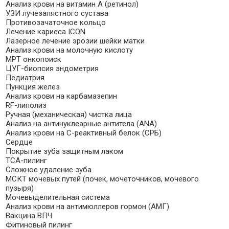
Анализ крови на витамин А (ретинол)
УЗИ лучезапястного сустава
Противозачаточное кольцо
Лечение кариеса ICON
Лазерное лечение эрозии шейки матки
Анализ крови на молочную кислоту
МРТ онкопоиск
ЦУГ-биопсия эндометрия
Педиатрия
Пункция желез
Анализ крови на карбамазепин
RF-липолиз
Ручная (механическая) чистка лица
Анализ на антинуклеарные антитела (ANA)
Анализ крови на C-реактивный белок (СРБ)
Сердце
Покрытие зуба защитным лаком
TCA-пилинг
Сложное удаление зуба
МСКТ мочевых путей (почек, мочеточников, мочевого
пузыря)
Мочевыделительная система
Анализ крови на антимюллеров гормон (АМГ)
Вакцина ВПЧ
Фитиновый пилинг