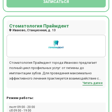
ЗАПИСАТЬСЯ
Стоматология Праймдент
Иваново, Станционная, д. 13
Стоматология Праймдент города Иваново предлагает
полный цикл профильных услуг: от гигиены до
имплантации зубов. Для проведения максимально
эффективного лечения практикуется взаимодействие со
Читать далее
смежными специалистами. В наличии вся необходимая
аппаратура, материалы, медицинские препараты. В
стоматологии Праймдент ведется прием детей и
Режим работы:
взрослых. Услуги: В стоматологии Праймдент
предоставляются услуги по следующим направлениям:
пн-пт 09:00 - 20:00
гигиена, лечение зубов, лечение десен, хирургия,
сб 09:00 - 19:00