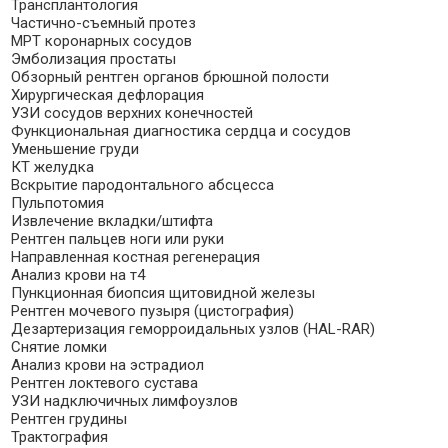
Трансплантология
Частично-съемный протез
МРТ коронарных сосудов
Эмболизация простаты
Обзорный рентген органов брюшной полости
Хирургическая дефлорация
УЗИ сосудов верхних конечностей
Функциональная диагностика сердца и сосудов
Уменьшение груди
КТ желудка
Вскрытие пародонтального абсцесса
Пульпотомия
Извлечение вкладки/штифта
Рентген пальцев ноги или руки
Направленная костная регенерация
Анализ крови на т4
Пункционная биопсия щитовидной железы
Рентген мочевого пузыря (цистография)
Дезартеризация геморроидальных узлов (HAL-RAR)
Снятие ломки
Анализ крови на эстрадиол
Рентген локтевого сустава
УЗИ надключичных лимфоузлов
Рентген грудины
Трактография