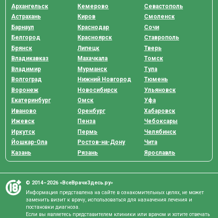
Архангельск
Кемерово
Севастополь
Астрахань
Киров
Смоленск
Барнаул
Краснодар
Сочи
Белгород
Красноярск
Ставрополь
Брянск
Липецк
Тверь
Владикавказ
Махачкала
Томск
Владимир
Мурманск
Тула
Волгоград
Нижний Новгород
Тюмень
Воронеж
Новосибирск
Ульяновск
Екатеринбург
Омск
Уфа
Иваново
Оренбург
Хабаровск
Ижевск
Пенза
Чебоксары
Иркутск
Пермь
Челябинск
Йошкар-Ола
Ростов-на-Дону
Чита
Казань
Рязань
Ярославль
© 2014–2026 «ВсеВрачиЗдесь.ру»
Информация представлена на сайте в ознакомительных целях, не может
заменить визит к врачу, использоваться для назначения лечения и
постановки диагноза.
Если вы являетесь представителем клиники или врачом и хотите отвечать