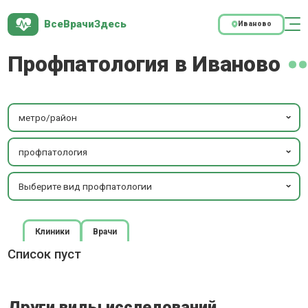
ВсеВрачиЗдесь
Иваново
Профпатология в Иваново
метро/район
профпатология
Выберите вид профпатологии
Клиники
Врачи
Список пуст
Други виды исследований