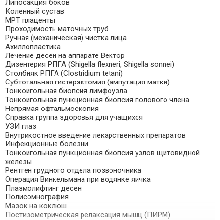
Липосакция боков
Коленный сустав
МРТ плаценты
Проходимость маточных труб
Ручная (механическая) чистка лица
Ахиллопластика
Лечение десен на аппарате Вектор
Дизентерия РПГА (Shigella flexneri, Shigella sonnei)
Столбняк РПГА (Clostridium tetani)
Субтотальная гистерэктомия (ампутация матки)
Тонкоигольная биопсия лимфоузла
Тонкоигольная пункционная биопсия полового члена
Непрямая офтальмоскопия
Справка группа здоровья для учащихся
УЗИ глаз
Внутрикостное введение лекарственных препаратов
Инфекционные болезни
Тонкоигольная пункционная биопсия узлов щитовидной
железы
Рентген грудного отдела позвоночника
Операция Винкельмана при водянке яичка
Плазмолифтинг десен
Полисомнография
Мазок на коклюш
Постизометрическая релаксация мышц (ПИРМ)