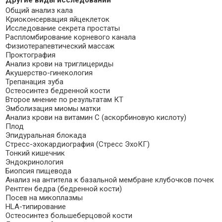
Общий анализ кала
Криоконсервация яйцеклеток
Исследование секрета простаты
Распломбирование корневого канала
Физиотерапевтический массаж
Проктография
Анализ крови на триглицериды
Акушерство-гинекология
Трепанация зуба
Остеосинтез бедренной кости
Второе мнение по результатам КТ
Эмболизация миомы матки
Анализ крови на витамин C (аскорбиновую кислоту)
Плод
Эпидуральная блокада
Стресс-эхокардиография (Стресс ЭхоКГ)
Тонкий кишечник
Эндокринология
Биопсия пищевода
Анализ на антитела к базальной мембране клубочков почек
Рентген бедра (бедренной кости)
Посев на микоплазмы
HLA-типирование
Остеосинтез большеберцовой кости