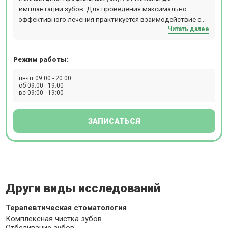
имплантации зубов. Для проведения максимально
эффективного лечения практикуется взаимодействие со
Читать далее
смежными специалистами. В наличии вся необходимая
аппаратура, материалы, медицинские препараты. В
стоматологии Праймдент ведется прием детей и
Режим работы:
взрослых. Услуги: В стоматологии Праймдент
предоставляются услуги по следующим направлениям:
пн-пт 09:00 - 20:00
гигиена, лечение зубов, лечение десен, хирургия,
сб 09:00 - 19:00
вс 09:00 - 19:00
ортодонтия, имплантация, протезирование, эстетическая
стоматология.
ЗАПИСАТЬСЯ
Други виды исследований
Терапевтическая стоматология
Комплексная чистка зубов
Отбеливание зубов