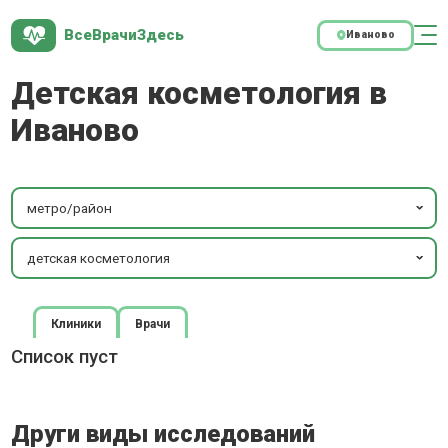
ВсеВрачиЗдесь
Иваново
Детская косметология в
Иваново
метро/район
детская косметология
Клиники
Врачи
Список пуст
Други виды исследований