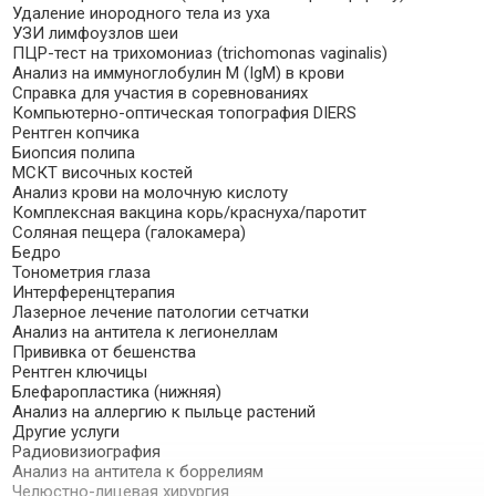
Удаление инородного тела из уха
УЗИ лимфоузлов шеи
ПЦР-тест на трихомониаз (trichomonas vaginalis)
Анализ на иммуноглобулин М (IgM) в крови
Справка для участия в соревнованиях
Компьютерно-оптическая топография DIERS
Рентген копчика
Биопсия полипа
МСКТ височных костей
Анализ крови на молочную кислоту
Комплексная вакцина корь/краснуха/паротит
Соляная пещера (галокамера)
Бедро
Тонометрия глаза
Интерференцтерапия
Лазерное лечение патологии сетчатки
Анализ на антитела к легионеллам
Прививка от бешенства
Рентген ключицы
Блефаропластика (нижняя)
Анализ на аллергию к пыльце растений
Другие услуги
Радиовизиография
Анализ на антитела к боррелиям
Челюстно-лицевая хирургия