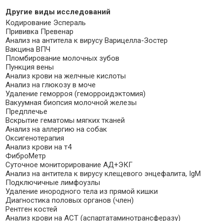
Другие виды исследований
Кодирование Эспераль
Прививка Превенар
Анализ на антитела к вирусу Варицелла-Зостер
Вакцина ВПЧ
Пломбирование молочных зубов
Пункция вены
Анализ крови на желчные кислоты
Анализ на глюкозу в моче
Удаление геморроя (геморроидэктомия)
Вакуумная биопсия молочной железы
Предплечье
Вскрытие гематомы мягких тканей
Анализ на аллергию на собак
Оксигенотерапия
Анализ крови на т4
ФиброМетр
Суточное мониторирование АД+ЭКГ
Анализ на антитела к вирусу клещевого энцефалита, IgM
Подключичные лимфоузлы
Удаление инородного тела из прямой кишки
Диагностика половых органов (член)
Рентген костей
Анализ крови на АСТ (аспартатаминотрансферазу)