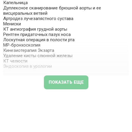
Капельница
Дуплексное сканирование брюшной аорты и ее
висцеральных ветвей
Артродез лучезапястного сустава
Мениски
КТ ангиография грудной аорты
Рентген придаточных пазух носа
Лоскутная операция в полости рта
МР-бронхоскопия
Кинезиотерапия Экзарта
Удаление кисты слюнной железы
КТ челюсти
Эндоскопия в урологии
ПОКАЗАТЬ ЕЩЕ