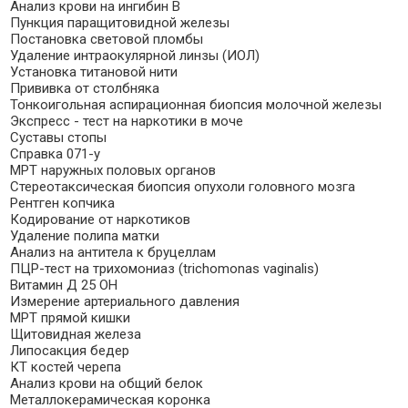
Анализ крови на ингибин B
Пункция паращитовидной железы
Постановка световой пломбы
Удаление интраокулярной линзы (ИОЛ)
Установка титановой нити
Прививка от столбняка
Тонкоигольная аспирационная биопсия молочной железы
Экспресс - тест на наркотики в моче
Суставы стопы
Справка 071-у
МРТ наружных половых органов
Стереотаксическая биопсия опухоли головного мозга
Рентген копчика
Кодирование от наркотиков
Удаление полипа матки
Анализ на антитела к бруцеллам
ПЦР-тест на трихомониаз (trichomonas vaginalis)
Витамин Д 25 ОН
Измерение артериального давления
МРТ прямой кишки
Щитовидная железа
Липосакция бедер
КТ костей черепа
Анализ крови на общий белок
Металлокерамическая коронка