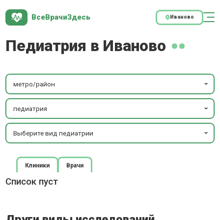
ВсеВрачиЗдесь
Иваново
Педиатрия в Иваново
метро/район
педиатрия
Выберите вид педиатрии
Клиники
Врачи
Список пуст
Други виды исследований