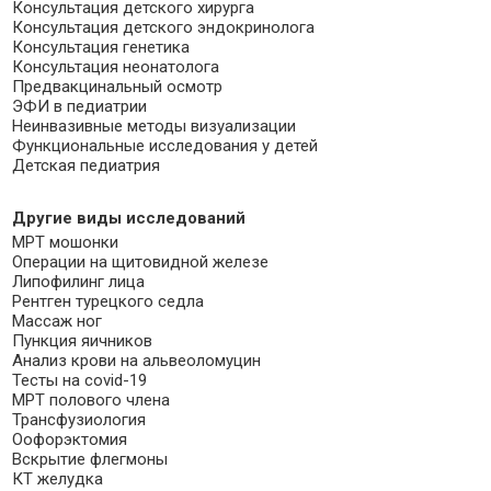
Консультация детского хирурга
Консультация детского эндокринолога
Консультация генетика
Консультация неонатолога
Предвакцинальный осмотр
ЭФИ в педиатрии
Неинвазивные методы визуализации
Функциональные исследования у детей
Детская педиатрия
Другие виды исследований
МРТ мошонки
Операции на щитовидной железе
Липофилинг лица
Рентген турецкого седла
Массаж ног
Пункция яичников
Анализ крови на альвеоломуцин
Тесты на covid-19
МРТ полового члена
Трансфузиология
Оофорэктомия
Вскрытие флегмоны
КТ желудка