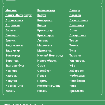
Москва
Калининград
Самара
Санкт-Петербург
Калуга
Саратов
Архангельск
Кемерово
Севастополь
Астрахань
Киров
Смоленск
Барнаул
Краснодар
Сочи
Белгород
Красноярск
Ставрополь
Брянск
Липецк
Тверь
Владикавказ
Махачкала
Томск
Владимир
Мурманск
Тула
Волгоград
Нижний Новгород
Тюмень
Воронеж
Новосибирск
Ульяновск
Екатеринбург
Омск
Уфа
Иваново
Оренбург
Хабаровск
Ижевск
Пенза
Чебоксары
Иркутск
Пермь
Челябинск
Йошкар-Ола
Ростов-на-Дону
Чита
Казань
Рязань
Ярославль