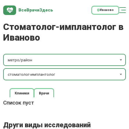
ВсеВрачиЗдесь
Иваново
Стоматолог-имплантолог в
Иваново
метро/район
стоматолог-имплантолог
Клиники
Врачи
Список пуст
Други виды исследований