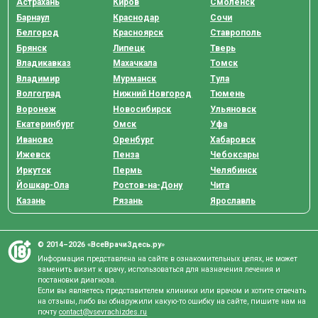
Астрахань
Киров
Смоленск
Барнаул
Краснодар
Сочи
Белгород
Красноярск
Ставрополь
Брянск
Липецк
Тверь
Владикавказ
Махачкала
Томск
Владимир
Мурманск
Тула
Волгоград
Нижний Новгород
Тюмень
Воронеж
Новосибирск
Ульяновск
Екатеринбург
Омск
Уфа
Иваново
Оренбург
Хабаровск
Ижевск
Пенза
Чебоксары
Иркутск
Пермь
Челябинск
Йошкар-Ола
Ростов-на-Дону
Чита
Казань
Рязань
Ярославль
© 2014–2026 «ВсеВрачиЗдесь.ру»
Информация представлена на сайте в ознакомительных целях, не может
заменить визит к врачу, использоваться для назначения лечения и
постановки диагноза.
Если вы являетесь представителем клиники или врачом и хотите отвечать
на отзывы, либо вы обнаружили какую-то ошибку на сайте, пишите нам на
почту
contact@vsevrachizdes.ru