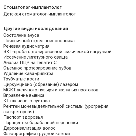
Стоматолог-имплантолог
Детская стоматолог-имплантолог
Другие виды исследований
Состояние ануса
Поясничный отдел позвоночника
Речевая аудиометрия
ЭКГ-проба с дозированной физической нагрузкой
Иссечение лигатурного свища
Анализ ПЦР на гепатит С
Съёмное протезирование зубов
Удаление кава-фильтра
Трубчатые кости
Циркумцизио (обрезание) лазером
МСКТ желчного пузыря и желчных протоков
Вправление вывиха
КТ плечевого сустава
Рентген мочевыделительной системы (урография
экскреторная)
Паспорт здоровья
Парацентез барабанной перепонки
Дарсонвализация волос
Флюорография грудной клетки