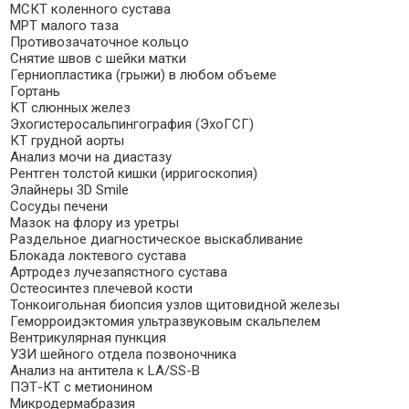
МСКТ коленного сустава
МРТ малого таза
Противозачаточное кольцо
Снятие швов с шейки матки
Герниопластика (грыжи) в любом объеме
Гортань
КТ слюнных желез
Эхогистеросальпингография (ЭхоГСГ)
КТ грудной аорты
Анализ мочи на диастазу
Рентген толстой кишки (ирригоскопия)
Элайнеры 3D Smile
Сосуды печени
Мазок на флору из уретры
Раздельное диагностическое выскабливание
Блокада локтевого сустава
Артродез лучезапястного сустава
Остеосинтез плечевой кости
Тонкоигольная биопсия узлов щитовидной железы
Геморроидэктомия ультразвуковым скальпелем
Вентрикулярная пункция
УЗИ шейного отдела позвоночника
Анализ на антитела к LA/SS-B
ПЭТ-КТ с метионином
Микродермабразия