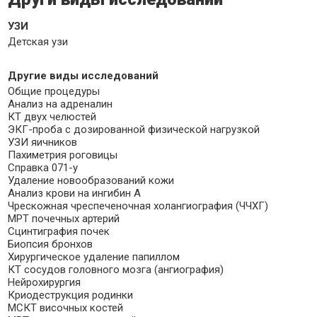
УЗИ
Детская узи
Другие виды исследований
Общие процедуры
Анализ на адреналин
КТ двух челюстей
ЭКГ-проба с дозированной физической нагрузкой
УЗИ яичников
Пахиметрия роговицы
Справка 071-у
Удаление новообразований кожи
Анализ крови на ингибин А
Чрескожная чреспеченочная холангиография (ЧЧХГ)
МРТ почечных артерий
Сцинтиграфия почек
Биопсия бронхов
Хирургическое удаление папиллом
КТ сосудов головного мозга (ангиография)
Нейрохирургия
Криодеструкция родинки
МСКТ височных костей