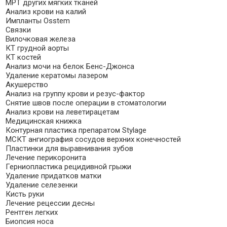
МРТ других мягких тканей
Анализ крови на калий
Импланты Osstem
Связки
Вилочковая железа
КТ грудной аорты
КТ костей
Анализ мочи на белок Бенс-Джонса
Удаление кератомы лазером
Акушерство
Анализ на группу крови и резус-фактор
Снятие швов после операции в стоматологии
Анализ крови на леветирацетам
Медицинская книжка
Контурная пластика препаратом Stylage
МСКТ ангиография сосудов верхних конечностей
Пластинки для выравнивания зубов
Лечение перикоронита
Герниопластика рецидивной грыжи
Удаление придатков матки
Удаление селезенки
Кисть руки
Лечение рецессии десны
Рентген легких
Биопсия носа