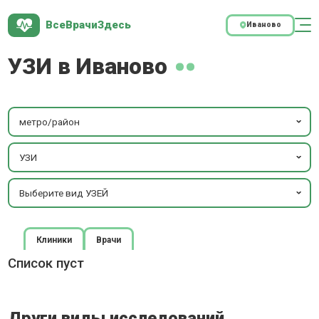
ВсеВрачиЗдесь
Иваново
УЗИ в Иваново
метро/район
УЗИ
Выберите вид УЗЕЙ
Клиники
Врачи
Список пуст
Други виды исследований