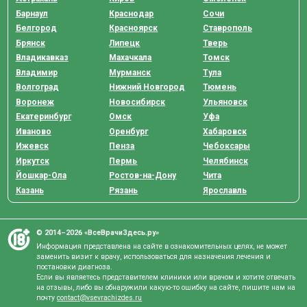
Барнаул
Краснодар
Сочи
Белгород
Красноярск
Ставрополь
Брянск
Липецк
Тверь
Владикавказ
Махачкала
Томск
Владимир
Мурманск
Тула
Волгоград
Нижний Новгород
Тюмень
Воронеж
Новосибирск
Ульяновск
Екатеринбург
Омск
Уфа
Иваново
Оренбург
Хабаровск
Ижевск
Пенза
Чебоксары
Иркутск
Пермь
Челябинск
Йошкар-Ола
Ростов-на-Дону
Чита
Казань
Рязань
Ярославль
© 2014–2026 «ВсеВрачиЗдесь.ру»
Информация представлена на сайте в ознакомительных целях, не может
заменить визит к врачу, использоваться для назначения лечения и
постановки диагноза.
Если вы являетесь представителем клиники или врачом и хотите отвечать
на отзывы, либо вы обнаружили какую-то ошибку на сайте, пишите нам на
почту
contact@vsevrachizdes.ru